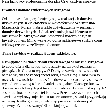
Nasi fachowcy profesjonalnie doradzą Ci w każdym aspekcie.
Producet domów szkieletowych Mrągowo
Od kilkunastu lat specjalizujemy się w realizacjach
domów
drewnianych szkieletowych
w województwie
Warmińsko-
Mazurskie
. Polacy mają wielkie doświadczenie w realizacji
domów drewnianych
. Jednak
technologia szkieletowa
w
miejscowości
Mrągowo
dalej jest czymś nowym na rynku
inwestycyjnym. Mimo wszystko
domy szkieletowe
zyskują coraz
większą rzesze szczęśliwych klientów.
Tanie i szybkie w realizacji domy szkieletowe.
Niewątpliwie
budowa domu szkieletowego
w mieście
Mrągowo
to dobra oferta dla kogoś, komu zależy na szybkiej realizacji i
pieniądzach. Co na to wpływa? Domy te stawiane są w sposób
bardzo szybki i w każdej części roku, nawet zimą. Umożliwia to
przyszłym właścicielom zacząć budowę w miesiąca, gdy surowce
wykończeniowe są tańsze i bardziej osiągalne. Dlaczego budowa
domów szkieletowych jest tańsza od budowy domów tradycyjnych?
Jest to zasługa kilku cech tej budowy. Przede wszystkim do ich
stawiania wykorzystuje się ciut tańsze surowce, ścianki przyjeżdżają
na naszą działkę gotowe, a cały etap postawienia domu jest
sprawny. Zainteresowany? Skontaktuj się z nami.