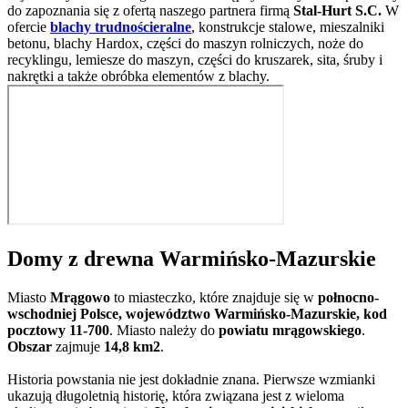
do zapoznania się z ofertą naszego partnera firmą
Stal-Hurt S.C.
W
ofercie
blachy trudnościeralne
, konstrukcje stalowe, mieszalniki
betonu, blachy Hardox, części do maszyn rolniczych, noże do
recyklingu, lemiesze do maszyn, części do kruszarek, sita, śruby i
nakrętki a także obróbka elementów z blachy.
Domy z drewna Warmińsko-Mazurskie
Miasto
Mrągowo
to miasteczko, które znajduje się w
połnocno-
wschodniej Polsce, województwo Warmińsko-Mazurskie, kod
pocztowy 11-700
. Miasto należy do
powiatu mrągowskiego
.
Obszar
zajmuje
14,8 km2
.
Historia powstania nie jest dokładnie znana. Pierwsze wzmianki
ukazują długoletnią historię, która związana jest z wieloma