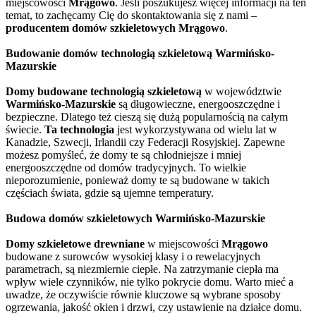
miejscowości
Mrągowo
. Jeśli poszukujesz więcej informacji na ten
temat, to zachęcamy Cię do skontaktowania się z nami –
producentem domów szkieletowych Mrągowo
.
Budowanie domów technologią szkieletową Warmińsko-
Mazurskie
Domy budowane technologią szkieletową
w województwie
Warmińsko-Mazurskie
są długowieczne, energooszczędne i
bezpieczne. Dlatego też cieszą się dużą popularnością na całym
świecie.
Ta technologia
jest wykorzystywana od wielu lat w
Kanadzie, Szwecji, Irlandii czy Federacji Rosyjskiej. Zapewne
możesz pomyśleć, że domy te są chłodniejsze i mniej
energooszczędne od domów tradycyjnych. To wielkie
nieporozumienie, ponieważ domy te są budowane w takich
częściach świata, gdzie są ujemne temperatury.
Budowa domów szkieletowych Warmińsko-Mazurskie
Domy szkieletowe drewniane
w miejscowości
Mrągowo
budowane z surowców wysokiej klasy i o rewelacyjnych
parametrach, są niezmiernie ciepłe. Na zatrzymanie ciepła ma
wpływ wiele czynników, nie tylko pokrycie domu. Warto mieć a
uwadze, że oczywiście równie kluczowe są wybrane sposoby
ogrzewania, jakość okien i drzwi, czy ustawienie na działce domu.