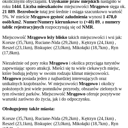
okolicznymi obyczajami.
Uzyskanie praw miejskich
nastąpiło w
roku
1444
.
Liczba mieszkańców
miejscowości
Mrągowo
sięga ok.
21 889
.
Bezrobocie
tutaj jest średnie i osiąga szacunkowo wartość
5%. W mieście
Mrągowo gęstość zaludnienia
wynosi
1 478,0
osób/km2
.
Numer/Numery kierunkowe
to
(+48) 89
, a
numery
tablic rejestracyjnych
rozpoczynają się od
NMR
.
Miejscowość
Mrągowo leży blisko
takich miejscowości i wsi jak:
Korsze (35,7km), Ruciane-Nida (29,2km) , Kętrzyn (24,1km) ,
Reszel (23,1km), Biskupiec (23,0km), Mikołajki (18,7km) , Ryn
(17,8km).
Niezależnie od pory roku
Mrągowo
i okolica przyciąga turystów
zapewniając sporo atrakcji. Mieści się tu wiele ciekawych miejsc,
które budują jedyny w swoim rodzaju klimat miejscowości.
Mrągowo
posiada jeden z najbardziej interesujących oraz
unikalnych krajobrazów. W miejscowości
Mrągowo
i okolicy
położonych jest wiele pomników przyrody, obszarów zielonych w
tym również parków. Miejscowość
Mrągowo
oferuje pozytywne
warunki zarówno do życia, jak i do odpoczynku.
Obsługujemy także miasta:
Korsze (35,7km), Ruciane-Nida (29,2km) , Kętrzyn (24,1km) ,
Reszel (23,1km), Biskupiec (23,0km), Mikołajki (18,7km) , Ryn