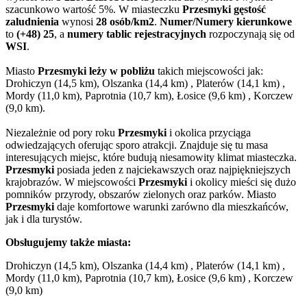
szacunkowo wartość 5%. W miasteczku
Przesmyki gęstość
zaludnienia
wynosi
28 osób/km2
.
Numer/Numery kierunkowe
to
(+48) 25
, a
numery tablic rejestracyjnych
rozpoczynają się od
WSI
.
Miasto
Przesmyki leży w pobliżu
takich miejscowości jak:
Drohiczyn (14,5 km), Olszanka (14,4 km) , Platerów (14,1 km) ,
Mordy (11,0 km), Paprotnia (10,7 km), Łosice (9,6 km) , Korczew
(9,0 km).
Niezależnie od pory roku
Przesmyki
i okolica przyciąga
odwiedzających oferując sporo atrakcji. Znajduje się tu masa
interesujących miejsc, które budują niesamowity klimat miasteczka.
Przesmyki
posiada jeden z najciekawszych oraz najpiękniejszych
krajobrazów. W miejscowości
Przesmyki
i okolicy mieści się dużo
pomników przyrody, obszarów zielonych oraz parków. Miasto
Przesmyki
daje komfortowe warunki zarówno dla mieszkańców,
jak i dla turystów.
Obsługujemy także miasta:
Drohiczyn (14,5 km), Olszanka (14,4 km) , Platerów (14,1 km) ,
Mordy (11,0 km), Paprotnia (10,7 km), Łosice (9,6 km) , Korczew
(9,0 km)