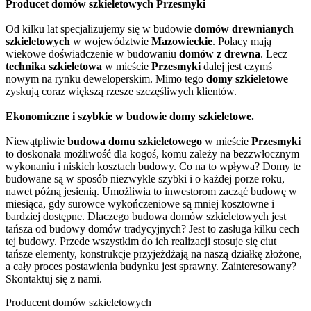
Producet domów szkieletowych Przesmyki
Od kilku lat specjalizujemy się w budowie
domów drewnianych
szkieletowych
w województwie
Mazowieckie
. Polacy mają
wiekowe doświadczenie w budowaniu
domów z drewna
. Lecz
technika szkieletowa
w mieście
Przesmyki
dalej jest czymś
nowym na rynku deweloperskim. Mimo tego
domy szkieletowe
zyskują coraz większą rzesze szczęśliwych klientów.
Ekonomiczne i szybkie w budowie domy szkieletowe.
Niewątpliwie
budowa domu szkieletowego
w mieście
Przesmyki
to doskonała możliwość dla kogoś, komu zależy na bezzwłocznym
wykonaniu i niskich kosztach budowy. Co na to wpływa? Domy te
budowane są w sposób niezwykle szybki i o każdej porze roku,
nawet późną jesienią. Umożliwia to inwestorom zacząć budowę w
miesiąca, gdy surowce wykończeniowe są mniej kosztowne i
bardziej dostępne. Dlaczego budowa domów szkieletowych jest
tańsza od budowy domów tradycyjnych? Jest to zasługa kilku cech
tej budowy. Przede wszystkim do ich realizacji stosuje się ciut
tańsze elementy, konstrukcje przyjeżdżają na naszą działkę złożone,
a cały proces postawienia budynku jest sprawny. Zainteresowany?
Skontaktuj się z nami.
Producent domów szkieletowych