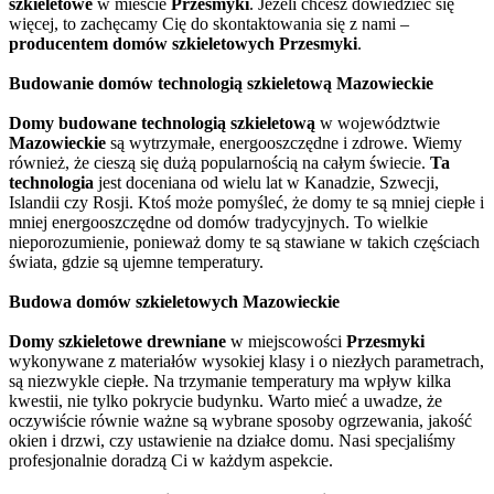
szkieletowe
w mieście
Przesmyki
. Jeżeli chcesz dowiedzieć się
więcej, to zachęcamy Cię do skontaktowania się z nami –
producentem domów szkieletowych Przesmyki
.
Budowanie domów technologią szkieletową Mazowieckie
Domy budowane technologią szkieletową
w województwie
Mazowieckie
są wytrzymałe, energooszczędne i zdrowe. Wiemy
również, że cieszą się dużą popularnością na całym świecie.
Ta
technologia
jest doceniana od wielu lat w Kanadzie, Szwecji,
Islandii czy Rosji. Ktoś może pomyśleć, że domy te są mniej ciepłe i
mniej energooszczędne od domów tradycyjnych. To wielkie
nieporozumienie, ponieważ domy te są stawiane w takich częściach
świata, gdzie są ujemne temperatury.
Budowa domów szkieletowych Mazowieckie
Domy szkieletowe drewniane
w miejscowości
Przesmyki
wykonywane z materiałów wysokiej klasy i o niezłych parametrach,
są niezwykle ciepłe. Na trzymanie temperatury ma wpływ kilka
kwestii, nie tylko pokrycie budynku. Warto mieć a uwadze, że
oczywiście równie ważne są wybrane sposoby ogrzewania, jakość
okien i drzwi, czy ustawienie na działce domu. Nasi specjaliśmy
profesjonalnie doradzą Ci w każdym aspekcie.