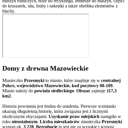
maszyn rolniczych, noże do recyklingu, lemiesze do maszyn, części
do kruszarek, sita, śruby i nakrętki a także obróbka elementów z
blachy.
Domy z drewna Mazowieckie
Miasteczko
Przesmyki
to miasto, które znajduje się w
centralnej
Polsce, województwo Mazowieckie, kod pocztowy 08-109
.
Miasto należy do
powiatu siedleckiego
.
Obszar
zajmuje
117,3
km2
.
Historia powstania jest trudna do ustalenia. Pierwsze wzmianki
ukazują długoletnią historię, która związana jest z licznymi
okolicznymi obyczajami.
Uzyskanie praw miejskich
nastąpiło w
roku
nieustalonym
.
Liczba mieszkańców
miasteczka
Przesmyki
wynosi ok.
3 228
.
Bezrobocie
tu jest nie za wysokie i wynosi