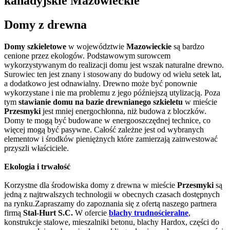
kanadyjskie Mazowieckie
Domy z drewna
Domy szkieletowe
w województwie
Mazowieckie
są bardzo
cenione przez ekologów. Podstawowym surowcem
wykorzystywanym do realizacji domu jest wszak naturalne drewno.
Surowiec ten jest znany i stosowany do budowy od wielu setek lat,
a dodatkowo jest odnawialny. Drewno może być ponownie
wykorzystane i nie ma problemu z jego późniejszą utylizacją. Poza
tym
stawianie domu na bazie drewnianego szkieletu
w mieście
Przesmyki
jest mniej energochłonna, niż budowa z bloczków.
Domy te mogą być budowane w energooszczędnej technice, co
więcej mogą być pasywne. Całość zależne jest od wybranych
elementow i środków pieniężnych które zamierzają zainwestować
przyszli właściciele.
Ekologia i trwałość
Korzystne dla środowiska domy z drewna w mieście
Przesmyki
są
jedną z najtrwalszych technologii w obecnych czasach dostępnych
na rynku.Zapraszamy do zapoznania się z ofertą naszego partnera
firmą
Stal-Hurt S.C.
W ofercie
blachy trudnościeralne
,
konstrukcje stalowe, mieszalniki betonu, blachy Hardox, części do