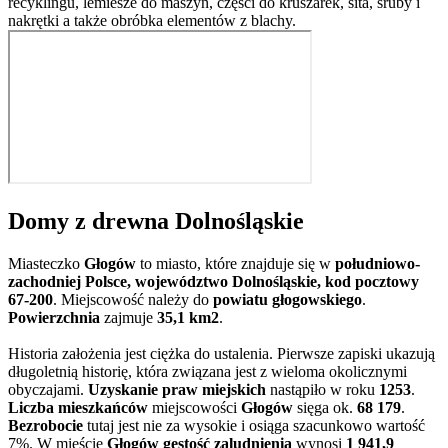
recyklingu, lemiesze do maszyn, części do kruszarek, sita, śruby i
nakrętki a także obróbka elementów z blachy.
Domy z drewna Dolnośląskie
Miasteczko
Głogów
to miasto, które znajduje się w
południowo-
zachodniej Polsce, województwo Dolnośląskie, kod pocztowy
67-200
. Miejscowość należy do
powiatu głogowskiego
.
Powierzchnia
zajmuje
35,1 km2
.
Historia założenia jest ciężka do ustalenia. Pierwsze zapiski ukazują
długoletnią historię, która związana jest z wieloma okolicznymi
obyczajami.
Uzyskanie praw miejskich
nastąpiło w roku
1253
.
Liczba mieszkańców
miejscowości
Głogów
sięga ok.
68 179
.
Bezrobocie
tutaj jest nie za wysokie i osiąga szacunkowo wartość
7%. W mieście
Głogów gęstość zaludnienia
wynosi
1 941,9