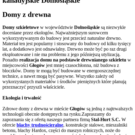
kanadyjskie Dolnośląskie
Domy z drewna
Domy szkieletowe
w województwie
Dolnośląskie
są niezwykle
doceniane przez ekologów. Najważniejszym surowcem
wykorzystywanym do budowy jest przecież naturalne drewno.
Materiał ten jest popularny i stosowany do budowy od kilku tysięcy
lat, a dodatkowo jest odnawialny. Drewno może być po raz drugi
eksploatowane i nie ma problemu z jego późniejszą utylizacją.
Ponadto
realizacja domu na podstawie drewnianego szkieletu
w
miejscowości
Głogów
jest mniej czasochłonna, niż budowa z
bloczków. Domy te mogą być budowane w energooszczędnej
technice, a nawet mogą być pasywne. Wszystko zależy od
wykorzystanych materiałów i środków pieniężnych które planują
przeznaczyć przyszli właściciele.
Ekologia i trwałość
Zdrowe domy z drewna w mieście
Głogów
są jedną z najtrwalszych
technologii obecnie dostępnych na rynku.Zapraszamy do
zapoznania się z ofertą naszego partnera firmą
Stal-Hurt S.C.
W
ofercie
blachy trudnościeralne
, konstrukcje stalowe, mieszalniki
betonu, blachy Hardox, części do maszyn rolniczych, noże do