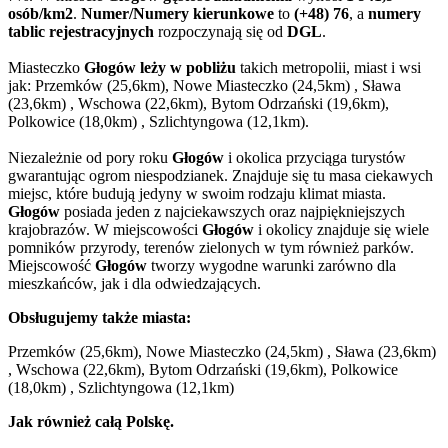
osób/km2
.
Numer/Numery kierunkowe
to
(+48) 76
, a
numery
tablic rejestracyjnych
rozpoczynają się od
DGL
.
Miasteczko
Głogów leży w pobliżu
takich metropolii, miast i wsi
jak: Przemków (25,6km), Nowe Miasteczko (24,5km) , Sława
(23,6km) , Wschowa (22,6km), Bytom Odrzański (19,6km),
Polkowice (18,0km) , Szlichtyngowa (12,1km).
Niezależnie od pory roku
Głogów
i okolica przyciąga turystów
gwarantując ogrom niespodzianek. Znajduje się tu masa ciekawych
miejsc, które budują jedyny w swoim rodzaju klimat miasta.
Głogów
posiada jeden z najciekawszych oraz najpiękniejszych
krajobrazów. W miejscowości
Głogów
i okolicy znajduje się wiele
pomników przyrody, terenów zielonych w tym również parków.
Miejscowość
Głogów
tworzy wygodne warunki zarówno dla
mieszkańców, jak i dla odwiedzających.
Obsługujemy także miasta:
Przemków (25,6km), Nowe Miasteczko (24,5km) , Sława (23,6km)
, Wschowa (22,6km), Bytom Odrzański (19,6km), Polkowice
(18,0km) , Szlichtyngowa (12,1km)
Jak również całą Polskę.