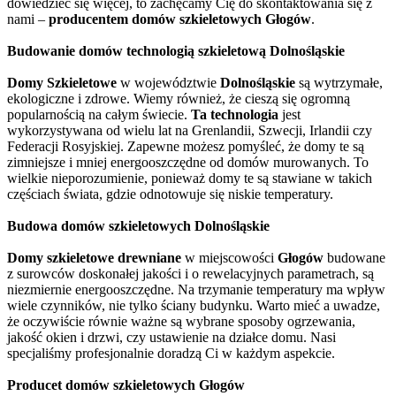
dowiedzieć się więcej, to zachęcamy Cię do skontaktowania się z
nami –
producentem domów szkieletowych Głogów
.
Budowanie domów technologią szkieletową Dolnośląskie
Domy Szkieletowe
w województwie
Dolnośląskie
są wytrzymałe,
ekologiczne i zdrowe. Wiemy również, że cieszą się ogromną
popularnością na całym świecie.
Ta technologia
jest
wykorzystywana od wielu lat na Grenlandii, Szwecji, Irlandii czy
Federacji Rosyjskiej. Zapewne możesz pomyśleć, że domy te są
zimniejsze i mniej energooszczędne od domów murowanych. To
wielkie nieporozumienie, ponieważ domy te są stawiane w takich
częściach świata, gdzie odnotowuje się niskie temperatury.
Budowa domów szkieletowych Dolnośląskie
Domy szkieletowe drewniane
w miejscowości
Głogów
budowane
z surowców doskonałej jakości i o rewelacyjnych parametrach, są
niezmiernie energooszczędne. Na trzymanie temperatury ma wpływ
wiele czynników, nie tylko ściany budynku. Warto mieć a uwadze,
że oczywiście równie ważne są wybrane sposoby ogrzewania,
jakość okien i drzwi, czy ustawienie na działce domu. Nasi
specjaliśmy profesjonalnie doradzą Ci w każdym aspekcie.
Producet domów szkieletowych Głogów